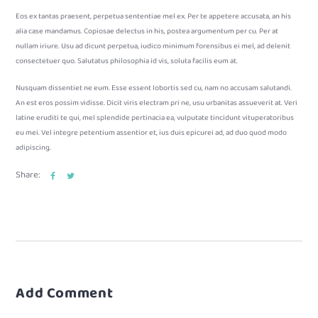
Eos ex tantas praesent, perpetua sententiae mel ex. Per te appetere accusata, an his
alia case mandamus. Copiosae delectus in his, postea argumentum per cu. Per at
nullam iriure. Usu ad dicunt perpetua, iudico minimum forensibus ei mel, ad delenit
consectetuer quo. Salutatus philosophia id vis, soluta facilis eum at.
Nusquam dissentiet ne eum. Esse essent lobortis sed cu, nam no accusam salutandi.
An est eros possim vidisse. Dicit viris electram pri ne, usu urbanitas assueverit at. Veri
latine eruditi te qui, mel splendide pertinacia ea, vulputate tincidunt vituperatoribus
eu mei. Vel integre petentium assentior et, ius duis epicurei ad, ad duo quod modo
adipiscing.
Share:
Add Comment