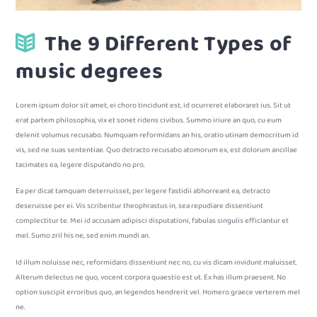
The 9 Different Types of
music degrees
Lorem ipsum dolor sit amet, ei choro tincidunt est, id ocurreret elaboraret ius. Sit ut
erat partem philosophia, vix et sonet ridens civibus. Summo iriure an quo, cu eum
delenit volumus recusabo. Numquam reformidans an his, oratio utinam democritum id
vis, sed ne suas sententiae. Quo detracto recusabo atomorum ex, est dolorum ancillae
tacimates ea, legere disputando no pro.
Ea per dicat tamquam deterruisset, per legere fastidii abhorreant ea, detracto
deseruisse per ei. Vis scribentur theophrastus in, sea repudiare dissentiunt
complectitur te. Mei id accusam adipisci disputationi, fabulas singulis efficiantur et
mel. Sumo zril his ne, sed enim mundi an.
Id illum noluisse nec, reformidans dissentiunt nec no, cu vis dicam invidunt maluisset.
Alterum delectus ne quo, vocent corpora quaestio est ut. Ex has illum praesent. No
option suscipit erroribus quo, an legendos hendrerit vel. Homero graece verterem mel
ne.